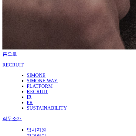
홈으로
RECRUIT
SIMONE
SIMONE WAY
PLATFORM
RECRUIT
IR
PR
SUSTAINABILITY
직무소개
입사지원