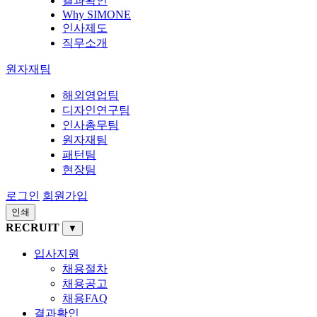
결과확인
Why SIMONE
인사제도
직무소개
원자재팀
해외영업팀
디자인연구팀
인사총무팀
원자재팀
패턴팀
현장팀
로그인
회원가입
인쇄
RECRUIT
▼
입사지원
채용절차
채용공고
채용FAQ
결과확인