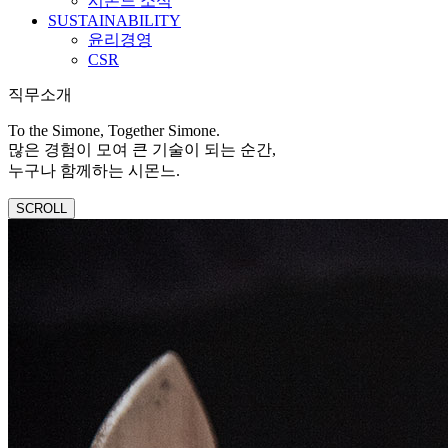
시몬느 소식
SUSTAINABILITY
윤리경영
CSR
직무소개
To the Simone, Together Simone.
많은 경험이 모여 큰 기술이 되는 순간,
누구나 함께하는 시몬느.
SCROLL