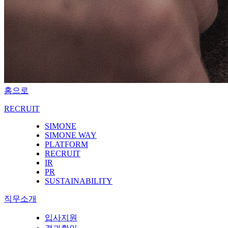
홈으로
RECRUIT
SIMONE
SIMONE WAY
PLATFORM
RECRUIT
IR
PR
SUSTAINABILITY
직무소개
입사지원