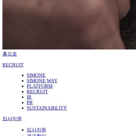
홈으로
RECRUIT
SIMONE
SIMONE WAY
PLATFORM
RECRUIT
IR
PR
SUSTAINABILITY
입사지원
입사지원