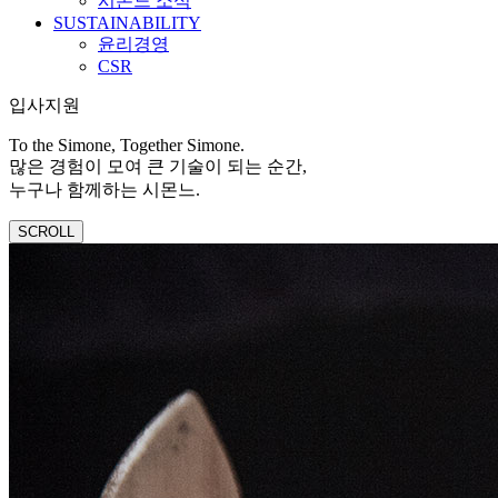
시몬느 소식
SUSTAINABILITY
윤리경영
CSR
입사지원
To the Simone, Together Simone.
많은 경험이 모여 큰 기술이 되는 순간,
누구나 함께하는 시몬느.
SCROLL