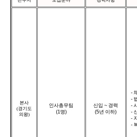
- 
-
본사
인사총무팀
신입 ~ 경력
-
(경기도
(1명)
(5년 이하)
-
의왕)
- 
-