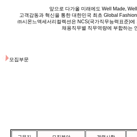
앞으로 다가올 미래에도
Well Made, Well 
고객감동과 혁신을 통한 대한민국 최초
Global Fashio
㈜시몬느액세서리컬렉션은
NCS
(국가직무능력표준)에
채용직무별 직무역량에 부합하는 인
모집부문
근무지
모집분야
경력사항