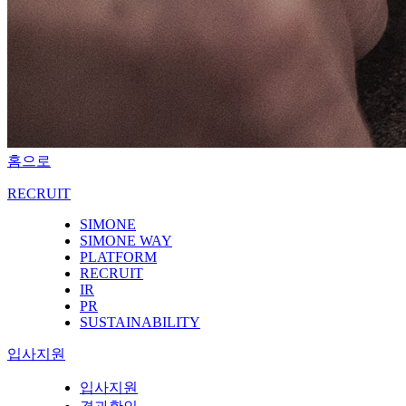
홈으로
RECRUIT
SIMONE
SIMONE WAY
PLATFORM
RECRUIT
IR
PR
SUSTAINABILITY
입사지원
입사지원