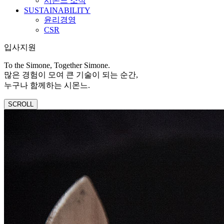
시몬느 소식
SUSTAINABILITY
윤리경영
CSR
입사지원
To the Simone, Together Simone.
많은 경험이 모여 큰 기술이 되는 순간,
누구나 함께하는 시몬느.
SCROLL